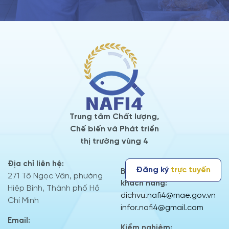
Trung tâm Chất lượng,
Chế biến và Phát triển
thị trường vùng 4
Địa chỉ liên hệ:
Đăng ký
trực tuyến
Bộ phận Thông tin dịch vụ
271 Tô Ngọc Vân, phường
khách hàng:
Hiệp Bình, Thành phố Hồ
dichvu.nafi4@mae.gov.vn
Chí Minh
infor.nafi4@gmail.com
Email:
Kiểm nghiệm: