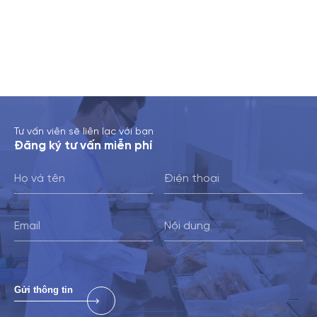
Tư vấn viên sẽ liên lạc với bạn
Đ
ă
n
g
k
ý
t
ư
v
ấ
n
m
i
ễ
n
p
h
í
Gửi thông tin