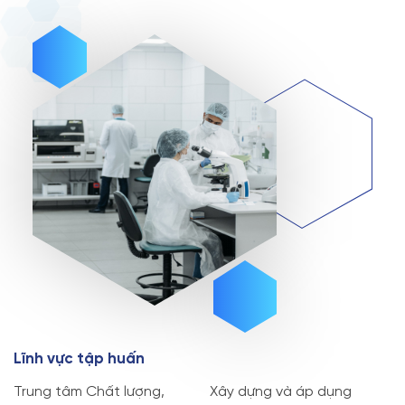
L
ĩ
n
h
v
ự
c
t
ậ
p
h
u
ấ
n
Trung tâm Chất lượng,
Xây dựng và áp dụng