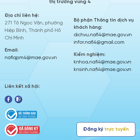
thị trường vùng 4
Địa chỉ liên hệ:
Bộ phận Thông tin dịch vụ
271 Tô Ngọc Vân, phường
khách hàng:
Hiệp Bình, Thành phố Hồ
dichvu.nafi4@mae.gov.vn
Chí Minh
infor.nafi4@gmail.com
Email:
Kiểm nghiệm:
nafiqpm4@mae.gov.vn
knhoa.nafi4@mae.gov.vn
knsinh.nafi4@mae.gov.vn
Liên kết xã hội:
Đăng ký
trực tuyến