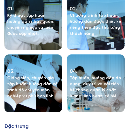
01.
02.
Kỹ thuật tập huấn,
Chương trình tập huấn,
hướng dẫn nhất quán,
hướng dẫn được thiết kế
chuyên nghiệp và luôn
riêng theo đặc thù từng
được cập nhật.
khách hàng.
03.
04.
Giảng viên, chuyên gia
Tập huấn, hướng dẫn áp
tập huấn, hướng dẫn có
dụng, duy trì và cải tiến
trình độ chuyên môn
hệ thống quản lý chất
nghiệp vụ phù hợp lĩnh
lượng, linh hoạt, có hiệu
vực tập huấn, hướng
quả và có hướng tích
dẫn.
hợp với các hệ thống
quản lý khác sẵn có của
tổ chức, doanh nghiệp.
Đ
ặ
c
t
r
ư
n
g