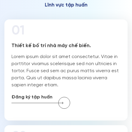
L
ĩ
n
h
v
ự
c
t
ậ
p
h
u
ấ
n
Thiết kế bố trí nhà máy chế biến.
Lorem ipsum dolor sit amet consectetur. Vitae in
porttitor vivamus scelerisque sed non ultricies in
tortor. Fusce sed sem ac purus mattis viverra est
porta. Quis ut dapibus massa lacinia viverra
sapien integer etiam.
Đăng ký tập huấn