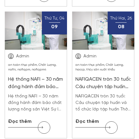
Thứ Tư, 04
Thứ Hai, 26
09
08
Admin
Admin
an toàn thực phẩm, Chất Lượng,
an toàn thực phẩm, Chất Lượng,
nafi4, nafiqpm, nafiqpm4
haccp, thủy sản xuất khẩu
Hệ thống NAFI – 30 năm
NAFIQACEN tròn 30 tuổi:
đồng hành đảm bảo
Câu chuyện tập huấn
chất lượng nông sản
và tổ chức lớp tập huấn
Hệ thống NAFI – 30 năm
NAFIQACEN tròn 30 tuổi:
Việt
đồng hành đảm bảo chất
Câu chuyện tập huấn và
lượng nông sản Việt Sự lớn
tổ chức lớp tập huấn Thời
mạnh và trưởng thành của
là sinh viên chế biến thủy
Đọc thêm
Đọc thêm
hệ thống NAFI trong 30
sản ở Đại học Nông
năm qua đã tạo niềm tin
nghiệp, tôi thích môn hóa
mạnh mẽ và chỗ dựa tinh
sinh của thầy Ngô Khắc