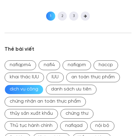
thần cho người dân và
Truy và môn vi sinh của
doanh nghiệp trong bảo
thầy Đào Trọng Hùng.
đảm nguồn cung nông
NAFIQACEN tròn 30 tuổi
1
2
3
sản thực phẩm […]
Nhân dịp NAFIQACEN 30
tuổi, […]
Thẻ bài viết
nafiqpm4
nafi4
nafiqpm
haccp
khai thác IUU
IUU
an toàn thực phẩm
dịch vụ công
danh sách ưu tiên
chứng nhận an toàn thực phẩm
thủy sản xuất khẩu
chứng thư
Thủ tục hành chính
nafiqad
nội bộ