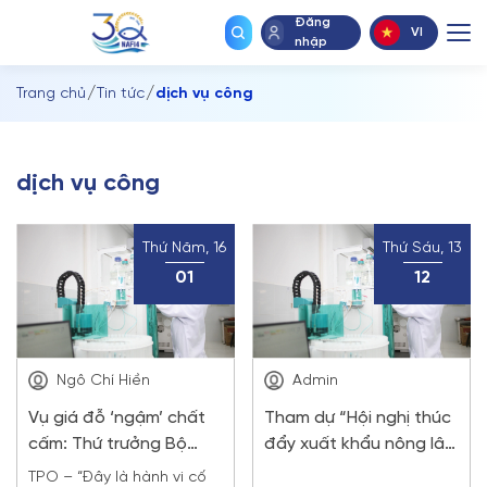
chính
Đăng
VI
nhập
Trang chủ
Tin tức
dịch vụ công
dịch vụ công
Thứ Năm, 16
Thứ Sáu, 13
01
12
Ngô Chí Hiền
Admin
Vụ giá đỗ ‘ngậm’ chất
Tham dự “Hội nghị thúc
cấm: Thứ trưởng Bộ
đẩy xuất khẩu nông lâm
Nông nghiệp nói thẳng
thủy sản”
TPO – “Đây là hành vi cố