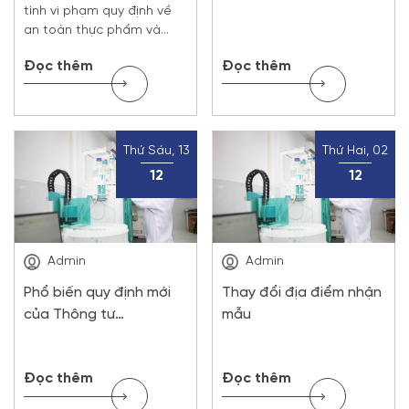
nhiều sự thật
tình vi phạm quy định về
an toàn thực phẩm và
việc khởi tố là hoàn toàn
Đọc thêm
Đọc thêm
chính xác. Chúng ta vẫn
đang loay hoay không
biết trách nhiệm thuộc về
đơn vị nào. Tôi nhấn mạnh
việc cố tình vi phạm là lỗi
Thứ Sáu, 13
Thứ Hai, 02
của cơ sở sản […]
12
12
Admin
Admin
Phổ biến quy định mới
Thay đổi địa điểm nhận
của Thông tư
mẫu
17/2024/TT-BNNPTNT
Đọc thêm
Đọc thêm