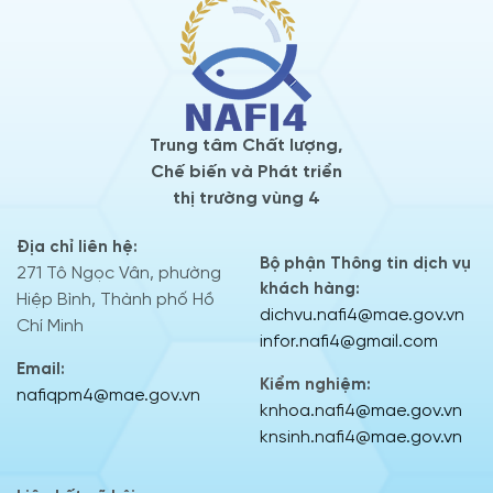
Trung tâm Chất lượng,
Chế biến và Phát triển
thị trường vùng 4
Địa chỉ liên hệ:
Bộ phận Thông tin dịch vụ
271 Tô Ngọc Vân, phường
khách hàng:
Hiệp Bình, Thành phố Hồ
dichvu.nafi4@mae.gov.vn
Chí Minh
infor.nafi4@gmail.com
Email:
Kiểm nghiệm:
nafiqpm4@mae.gov.vn
knhoa.nafi4@mae.gov.vn
knsinh.nafi4@mae.gov.vn