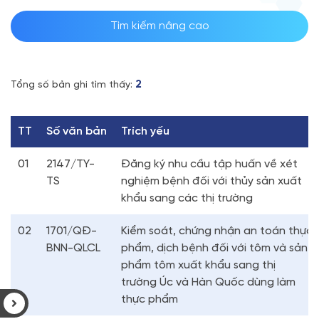
Tìm kiếm nâng cao
2
Tổng số bản ghi tìm thấy:
TT
Số văn bản
Trích yếu
01
2147/TY-
Đăng ký nhu cầu tập huấn về xét
TS
nghiệm bệnh đối với thủy sản xuất
khẩu sang các thị trường
02
1701/QĐ-
Kiểm soát, chứng nhận an toán thực
BNN-QLCL
phẩm, dịch bệnh đối với tôm và sản
phẩm tôm xuất khẩu sang thị
trường Úc và Hàn Quốc dùng làm
thực phẩm