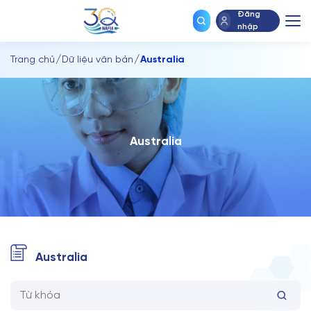
chính
Đăng
nhập
Trang chủ
Dữ liệu văn bản
Australia
A
u
s
t
r
a
l
i
a
Australia