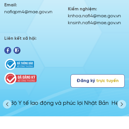
Email:
Kiểm nghiệm:
nafiqpm4@mae.gov.vn
knhoa.nafi4@mae.gov.vn
knsinh.nafi4@mae.gov.vn
Liên kết xã hội:
Đăng ký
trực tuyến
cửa
Bộ Y tế lao động và phúc lợi Nhật Bản
Hệ th
Private policy