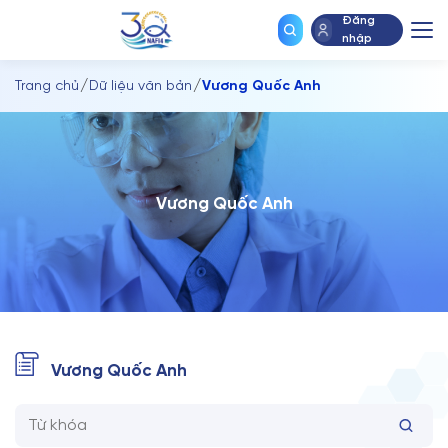
chính
Đăng
nhập
Trang chủ
Dữ liệu văn bản
Vương Quốc Anh
V
ư
ơ
n
g
Q
u
ố
c
A
n
h
Vương Quốc Anh