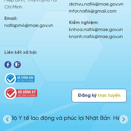
Hiệp Bình, Thành phố Hồ
dichvu.nafi4@mae.gov.vn
Chí Minh
infor.nafi4@gmail.com
Email:
Kiểm nghiệm:
nafiqpm4@mae.gov.vn
knhoa.nafi4@mae.gov.vn
knsinh.nafi4@mae.gov.vn
Liên kết xã hội:
Đăng ký
trực tuyến
cửa
Bộ Y tế lao động và phúc lợi Nhật Bản
Hệ th