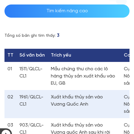
Tìm kiếm nâng cao
3
Tổng số bản ghi tìm thấy:
TT
Số văn bản
Trích yếu
Cơ 
01
1511/QLCL-
Mẫu chứng thư cho các lô
Cục 
CL1
hàng thủy sản xuất khẩu vào
Nông
EU, GB
sản
02
1961/QLCL-
Xuất khẩu thủy sản vào
Cục 
CL1
Vương Quốc Anh
Nông
sản
03
903/QLCL-
Xuất khẩu thủy sản vào
Cục 
CL1
Vương quốc Anh sau khi rời
Nông