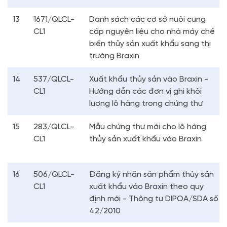
13
1671/QLCL-
Danh sách các cơ sở nuôi cung
CL1
cấp nguyên liệu cho nhà máy chế
biến thủy sản xuất khẩu sang thị
trường Braxin
14
537/QLCL-
Xuất khẩu thủy sản vào Braxin -
CL1
Hướng dẫn các đơn vị ghi khối
lượng lô hàng trong chứng thư
15
283/QLCL-
Mẫu chứng thư mới cho lô hàng
CL1
thủy sản xuất khẩu vào Braxin
16
506/QLCL-
Đăng ký nhãn sản phẩm thủy sản
CL1
xuất khẩu vào Braxin theo quy
định mới - Thông tư DIPOA/SDA số
42/2010