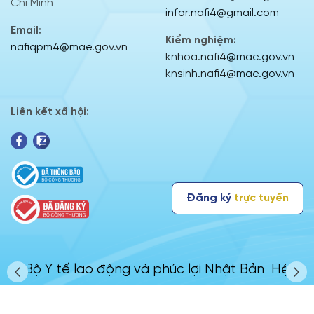
Chí Minh
infor.nafi4@gmail.com
Email:
Kiểm nghiệm:
nafiqpm4@mae.gov.vn
knhoa.nafi4@mae.gov.vn
knsinh.nafi4@mae.gov.vn
Liên kết xã hội:
Đăng ký
trực tuyến
cửa
Bộ Y tế lao động và phúc lợi Nhật Bản
Hệ th