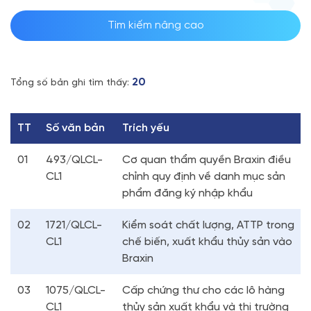
Tìm kiếm nâng cao
20
Tổng số bản ghi tìm thấy:
TT
Số văn bản
Trích yếu
01
493/QLCL-
Cơ quan thẩm quyền Braxin điều
CL1
chỉnh quy định về danh mục sản
phẩm đăng ký nhập khẩu
02
1721/QLCL-
Kiểm soát chất lượng, ATTP trong
CL1
chế biến, xuất khẩu thủy sản vào
Braxin
03
1075/QLCL-
Cấp chứng thư cho các lô hàng
CL1
thủy sản xuất khẩu và thị trường