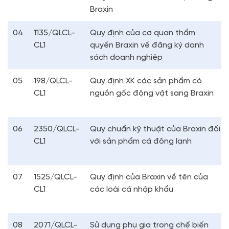
Braxin
04
1135/QLCL-
Quy định của cơ quan thẩm
CL1
quyền Braxin về đăng ký danh
sách doanh nghiệp
05
198/QLCL-
Quy định XK các sản phẩm có
CL1
nguồn gốc động vật sang Braxin
06
2350/QLCL-
Quy chuẩn kỹ thuật của Braxin đối
CL1
với sản phẩm cá đông lạnh
07
1525/QLCL-
Quy định của Braxin về tên của
CL1
các loài cá nhập khẩu
08
2071/QLCL-
Sử dụng phụ gia trong chế biến